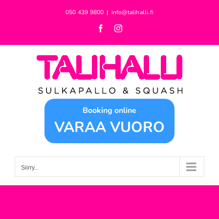
Skip
050 439 9800
|
info@talihalli.fi
to
Facebook
Instagram
content
Booking online
VARAA VUORO
Siirry...