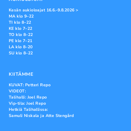
Kesän aukioloajat 16.6.–9.8.2026 >
MA klo 9–22
TI klo 8–22
KE klo 7–22
TO klo 8–22
PE klo 7–21
LA klo 8–20
SU klo 8–22
KIITÄMME
KUVAT: Petteri Repo
VIDEOT:
Talihalli: Joel Repo
Vip-tila: Joel Repo
Hetkiä Talihallissa:
Samuli Niskala ja Atte Stengård