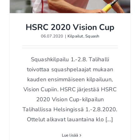
HSRC 2020 Vision Cup
06.07.2020
|
Kilpailut
,
Squash
HSRC 2020 Vision Cup
Squashkilpailu 1.-2.8. Talihalli
toivottaa squashpelaajat mukaan
kauden ensimmäiseen kilpailuun,
Vision Cupiin. HSRC järjestää HSRC
2020 Vision Cup-kilpailun
Talihallissa Helsingissä 1.-2.8.2020.
Ottelut alkavat lauantaina klo [...]
Lue lisää