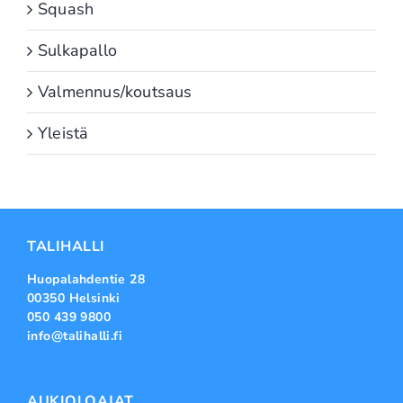
Squash
Sulkapallo
Valmennus/koutsaus
Yleistä
TALIHALLI
Huopalahdentie 28
00350 Helsinki
050 439 9800
info@talihalli.fi
AUKIOLOAJAT