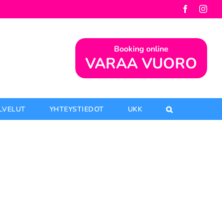
Facebook
Inst
Booking online
VARAA VUORO
ALVELUT
YHTEYSTIEDOT
UKK