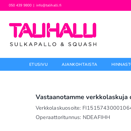
Skip
050 439 9800
|
info@talihalli.fi
to
content
ETUSIVU
AJANKOHTAISTA
HINNAST
Vastaanotamme verkkolaskuja o
Verkkolaskuosoite: FI1515743000106
Operaattoritunnus: NDEAFIHH