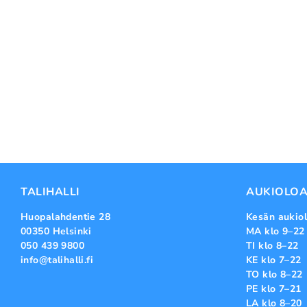
TALIHALLI
AUKIOLOA
Huopalahdentie 28
Kesän aukiol
00350 Helsinki
MA klo 9–22
050 439 9800
TI klo 8–22
info@talihalli.fi
KE klo 7–22
TO klo 8–22
PE klo 7–21
LA klo 8–20