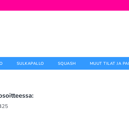
O
SULKAPALLO
SQUASH
MUUT TILAT JA P
soitteessa:
425