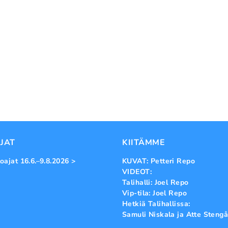
JAT
KIITÄMME
oajat 16.6.–9.8.2026 >
KUVAT: Petteri Repo
VIDEOT:
Talihalli: Joel Repo
Vip-tila: Joel Repo
Hetkiä Talihallissa:
Samuli Niskala ja Atte Stengå