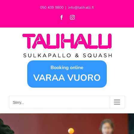
Skip
050 439 9800
|
info@talihalli.fi
to
Facebook
Instagram
content
Booking online
VARAA VUORO
Siirry...