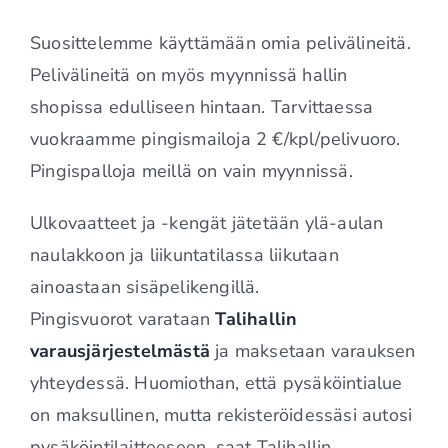
Suosittelemme käyttämään omia pelivälineitä.
Pelivälineitä on myös myynnissä hallin
shopissa edulliseen hintaan. Tarvittaessa
vuokraamme pingismailoja 2 €/kpl/pelivuoro.
Pingispalloja meillä on vain myynnissä.
Ulkovaatteet ja -kengät jätetään ylä-aulan
naulakkoon ja liikuntatilassa liikutaan
ainoastaan sisäpelikengillä.
Pingisvuorot varataan
Talihallin
varausjärjestelmästä
ja maksetaan varauksen
yhteydessä. Huomiothan, että pysäköintialue
on maksullinen, mutta rekisteröidessäsi autosi
pysäköintilaitteeseen, saat Talihallin