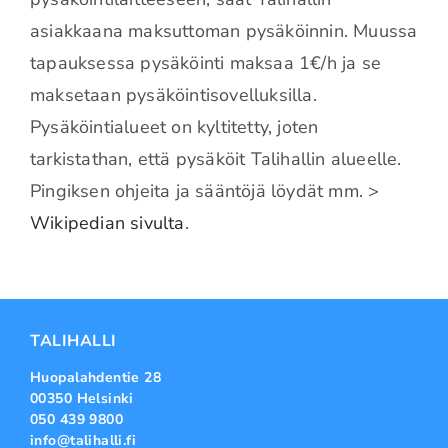
asiakkaana maksuttoman pysäköinnin. Muussa
tapauksessa pysäköinti maksaa 1€/h ja se
maksetaan pysäköintisovelluksilla.
Pysäköintialueet on kyltitetty, joten
tarkistathan, että pysäköit Talihallin alueelle.
Pingiksen ohjeita ja sääntöjä löydät mm. >
Wikipedian sivulta
.
TALIHALLI
Huopalahdentie 28
00350 Helsinki
050 439 9800
info@talihalli.fi