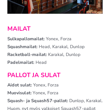
MAILAT
Sulkapallomailat:
Yonex, Forza
Squashmailat:
Head, Karakal, Dunlop
Racketball-mailat:
Karakal, Dunlop
Padelmailat:
Head
PALLOT JA SULAT
Aidot sulat:
Yonex, Forza
Muovisulat:
Yonex, Forza
Squash- ja Squash57-pallot:
Dunlop, Karakal.
Huom. nyt myös valkoiset Squash57-pallot