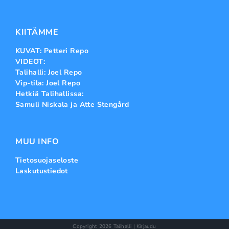
KIITÄMME
KUVAT: Petteri Repo
VIDEOT:
Talihalli: Joel Repo
Vip-tila: Joel Repo
Hetkiä Talihallissa:
Samuli Niskala ja Atte Stengård
MUU INFO
Tietosuojaseloste
Laskutustiedot
Copyright
2026 Talihalli |
Kirjaudu