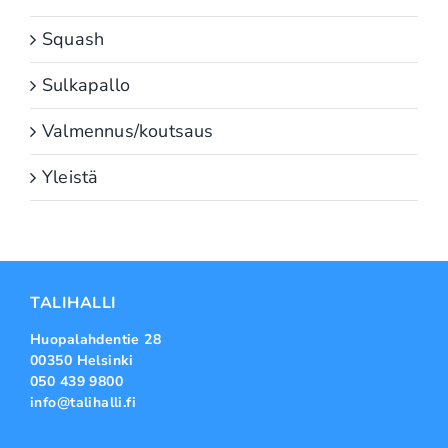
Squash
Sulkapallo
Valmennus/koutsaus
Yleistä
TALIHALLI
Huopalahdentie 28
00350 Helsinki
050 439 9800
info@talihalli.fi