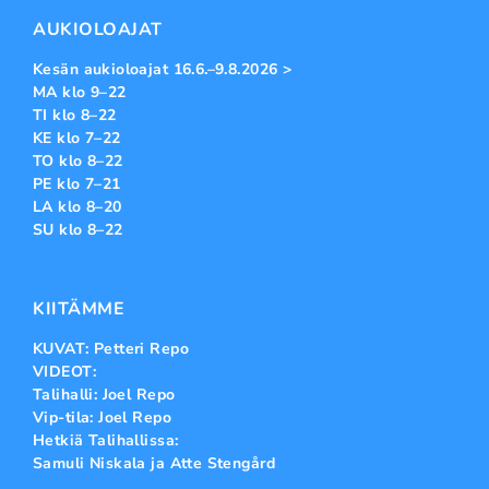
AUKIOLOAJAT
Kesän aukioloajat 16.6.–9.8.2026 >
MA klo 9–22
TI klo 8–22
KE klo 7–22
TO klo 8–22
PE klo 7–21
LA klo 8–20
SU klo 8–22
KIITÄMME
KUVAT: Petteri Repo
VIDEOT:
Talihalli: Joel Repo
Vip-tila: Joel Repo
Hetkiä Talihallissa:
Samuli Niskala ja Atte Stengård