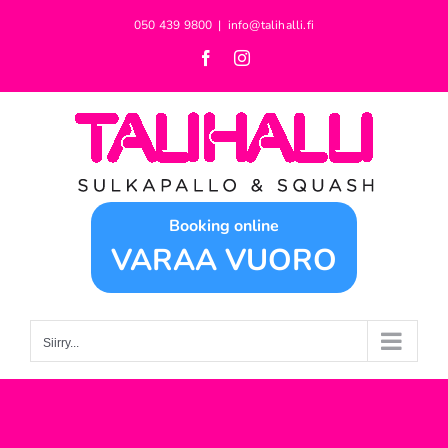
Skip
050 439 9800
|
info@talihalli.fi
to
Facebook
Instagram
content
Booking online
VARAA VUORO
Siirry...