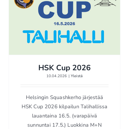
HSK Cup 2026
10.04.2026
|
Yleistä
HSK Cup 2026
Helsingin Squashkerho järjestää
HSK Cup 2026 kilpailun Talihallissa
lauantaina 16.5. (varapäivä
sunnuntai 17.5.) Luokkina M+N