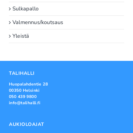
Sulkapallo
Valmennus/koutsaus
Yleistä
TALIHALLI
Huopalahdentie 28
00350 Helsinki
050 439 9800
info@talihalli.fi
AUKIOLOAJAT