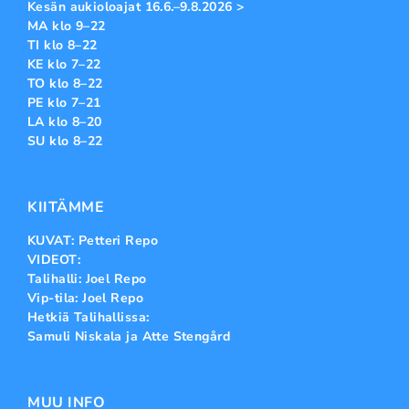
Kesän aukioloajat 16.6.–9.8.2026 >
MA klo 9–22
TI klo 8–22
KE klo 7–22
TO klo 8–22
PE klo 7–21
LA klo 8–20
SU klo 8–22
KIITÄMME
KUVAT: Petteri Repo
VIDEOT:
Talihalli: Joel Repo
Vip-tila: Joel Repo
Hetkiä Talihallissa:
Samuli Niskala ja Atte Stengård
MUU INFO