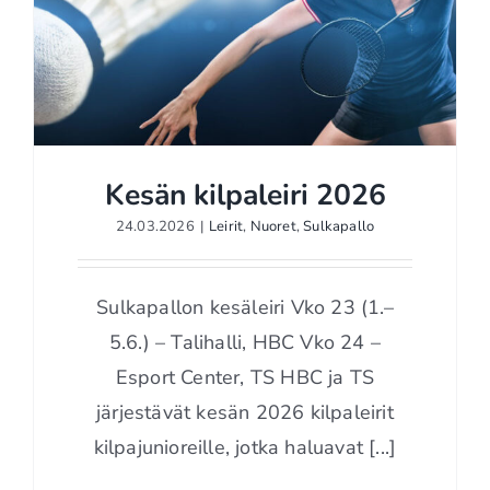
Kesän kilpaleiri 2026
24.03.2026
|
Leirit
,
Nuoret
,
Sulkapallo
Kesän kilpaleiri 2026
Sulkapallon kesäleiri Vko 23 (1.–
5.6.) – Talihalli, HBC Vko 24 –
Esport Center, TS HBC ja TS
järjestävät kesän 2026 kilpaleirit
kilpajunioreille, jotka haluavat [...]