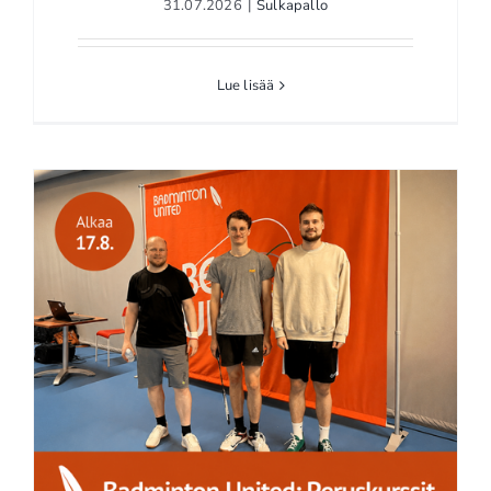
31.07.2026
|
Sulkapallo
Lue lisää
Badminton United
pelivuorot