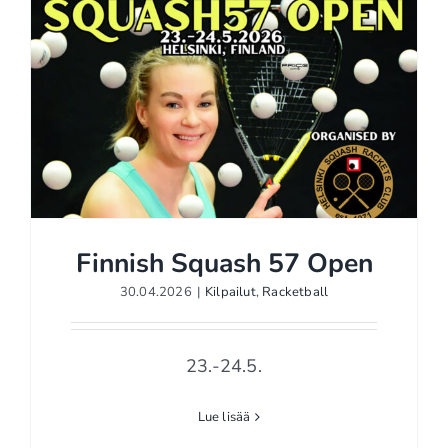
Finnish Squash 57 Open
30.04.2026
|
Kilpailut
,
Racketball
Finnish Squash 57 Open
23.-24.5.
Lue lisää