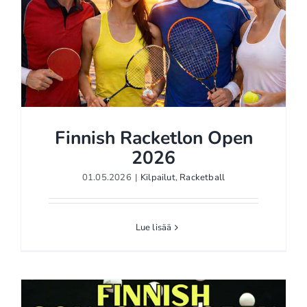
Finnish Racketlon Open
2026
01.05.2026
|
Kilpailut
,
Racketball
Finnish Racketlon Open
2026
Lue lisää