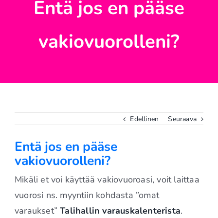
Entä jos en pääse
vakiovuorolleni?
Edellinen
Seuraava
Entä jos en pääse
vakiovuorolleni?
Mikäli et voi käyttää vakiovuoroasi, voit laittaa
vuorosi ns. myyntiin kohdasta ”omat
varaukset”
Talihallin varauskalenterista
.