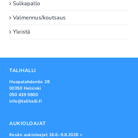
Sulkapallo
Valmennus/koutsaus
Yleistä
TALIHALLI
Huopalahdentie 28
00350 Helsinki
050 439 9800
info@talihalli.fi
AUKIOLOAJAT
Kesän aukioloajat 16.6.–9.8.2026 >