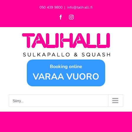
Skip
050 439 9800
|
info@talihalli.fi
to
Facebook
Instagram
content
Booking online
VARAA VUORO
Siirry...