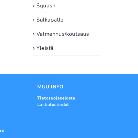
Squash
Sulkapallo
Valmennus/koutsaus
Yleistä
MUU INFO
Tietosuojaseloste
Laskutustiedot
rd