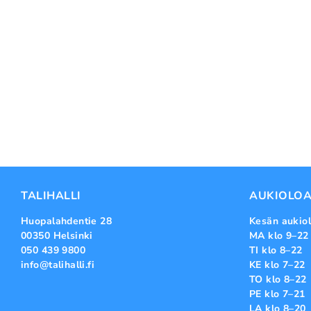
TALIHALLI
AUKIOLOA
Huopalahdentie 28
Kesän aukiol
00350 Helsinki
MA klo 9–22
050 439 9800
TI klo 8–22
info@talihalli.fi
KE klo 7–22
TO klo 8–22
PE klo 7–21
LA klo 8–20