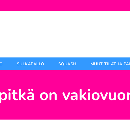
O
SULKAPALLO
SQUASH
MUUT TILAT JA P
pitkä on vakiovuo