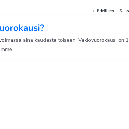
Edellinen
Seur
vuorokausi?
 voimassa aina kaudesta toiseen. Vakiovuorokausi on 1
tamme.