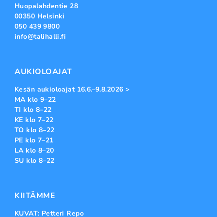
Huopalahdentie 28
00350 Helsinki
050 439 9800
info@talihalli.fi
AUKIOLOAJAT
Kesän aukioloajat 16.6.–9.8.2026 >
MA klo 9–22
TI klo 8–22
KE klo 7–22
TO klo 8–22
PE klo 7–21
LA klo 8–20
SU klo 8–22
KIITÄMME
KUVAT: Petteri Repo