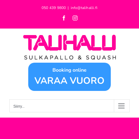
Skip
050 439 9800
|
info@talihalli.fi
to
Facebook
Instagram
content
Booking online
VARAA VUORO
Siirry...