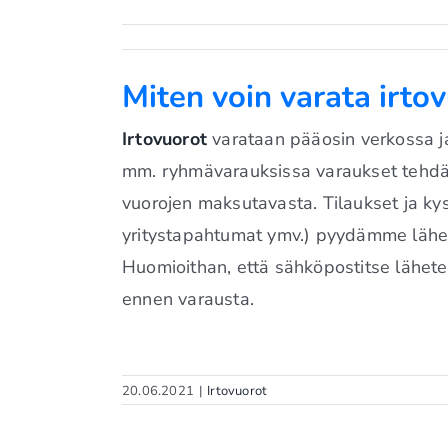
Miten voin varata irto
Irtovuorot
varataan pääosin verkossa ja
mm. ryhmävarauksissa varaukset tehdä
vuorojen maksutavasta. Tilaukset ja ky
yritystapahtumat ymv.) pyydämme lähett
Huomioithan, että sähköpostitse lähetet
ennen varausta.
20.06.2021
|
Irtovuorot