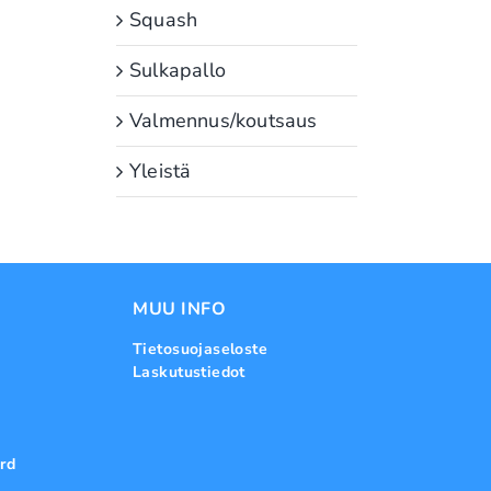
Squash
Sulkapallo
Valmennus/koutsaus
Yleistä
MUU INFO
Tietosuojaseloste
Laskutustiedot
rd