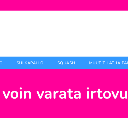
O
SULKAPALLO
SQUASH
MUUT TILAT JA P
voin varata irtov