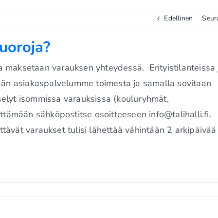
Edellinen
Seur
vuoroja?
 maksetaan varauksen yhteydessä. Erityistilanteissa 
än asiakaspalvelumme toimesta ja samalla sovitaan
selyt isommissa varauksissa (kouluryhmät,
ämään sähköpostitse osoitteeseen info@talihalli.fi.
tävät varaukset tulisi lähettää vähintään 2 arkipäivää