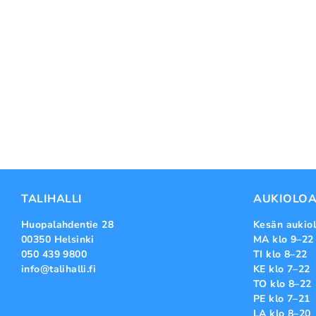
TALIHALLI
AUKIOLOA
Huopalahdentie 28
Kesän aukiol
00350 Helsinki
MA klo 9–22
050 439 9800
TI klo 8–22
info@talihalli.fi
KE klo 7–22
TO klo 8–22
PE klo 7–21
LA klo 8–20