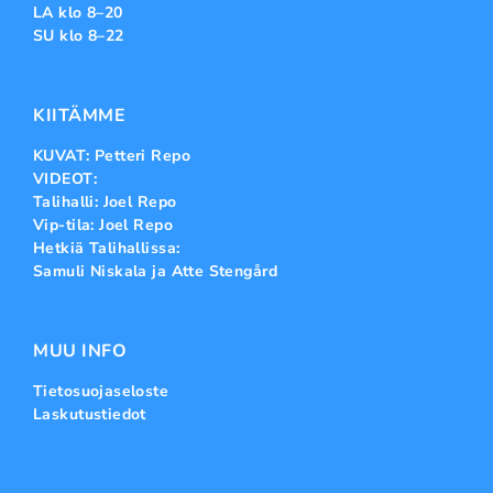
LA klo 8–20
SU klo 8–22
KIITÄMME
KUVAT: Petteri Repo
VIDEOT:
Talihalli: Joel Repo
Vip-tila: Joel Repo
Hetkiä Talihallissa:
Samuli Niskala ja Atte Stengård
MUU INFO
Tietosuojaseloste
Laskutustiedot