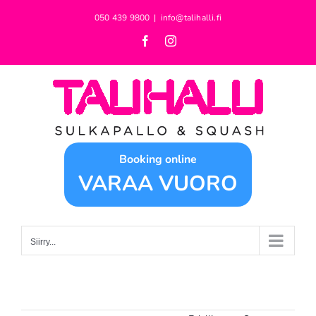
Skip
050 439 9800
|
info@talihalli.fi
to
Facebook
Instagram
content
Booking online
VARAA VUORO
Siirry...