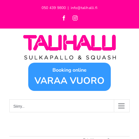
Skip
050 439 9800
|
info@talihalli.fi
to
Facebook
Instagram
content
Booking online
VARAA VUORO
Siirry...