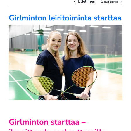
Edellinen
Seuraava
Girlminton leiritoiminta starttaa
Katso
kuvaa
isompana
Girlminton starttaa –