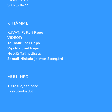
LA klo 8–20
SU klo 8–22
KIITÄMME
KUVAT: Petteri Repo
VIDEOT:
Talihalli: Joel Repo
Vip-tila: Joel Repo
Hetkiä Talihallissa:
Samuli Niskala ja Atte Stengård
MUU INFO
Tietosuojaseloste
Laskutustiedot