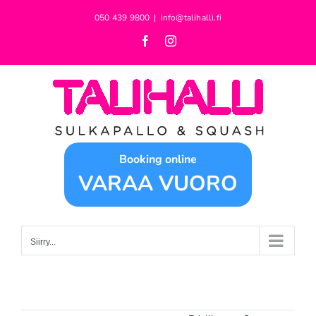
Skip
050 439 9800
|
info@talihalli.fi
to
Facebook
Instagram
content
Booking online
VARAA VUORO
Siirry...