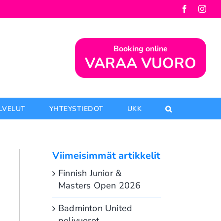
Facebook
Inst
Booking online
VARAA VUORO
ALVELUT
YHTEYSTIEDOT
UKK
Viimeisimmät artikkelit
Finnish Junior &
Masters Open 2026
Badminton United
pelivuorot