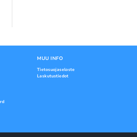
MUU INFO
Tietosuojaseloste
Laskutustiedot
rd