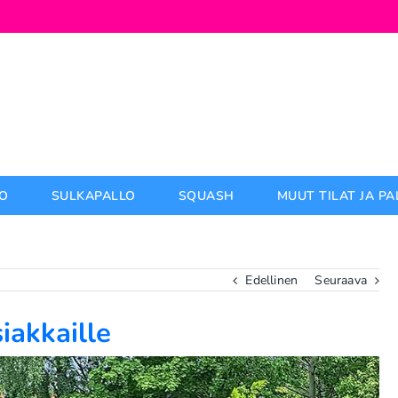
O
SULKAPALLO
SQUASH
MUUT TILAT JA P
Edellinen
Seuraava
siakkaille