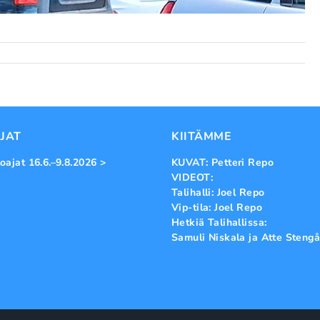
JAT
KIITÄMME
oajat 16.6.–9.8.2026 >
KUVAT: Petteri Repo
VIDEOT:
Talihalli: Joel Repo
Vip-tila: Joel Repo
Hetkiä Talihallissa:
Samuli Niskala ja Atte Stengå