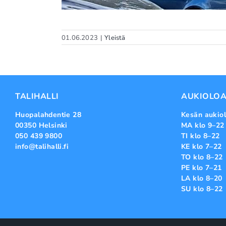
01.06.2023
|
Yleistä
TALIHALLI
AUKIOLOA
Huopalahdentie 28
Kesän aukiol
00350 Helsinki
MA klo 9–22
050 439 9800
TI klo 8–22
info@talihalli.fi
KE klo 7–22
TO klo 8–22
PE klo 7–21
LA klo 8–20
SU klo 8–22