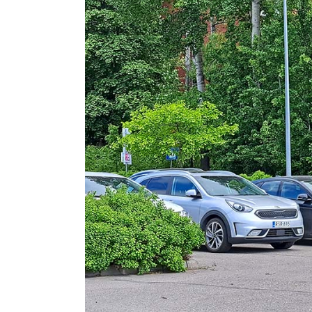
kuvaa
isompana