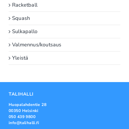
Racketball
Squash
Sulkapallo
Valmennus/koutsaus
Yleistä
TALIHALLI
Huopalahdentie 28
00350 Helsinki
050 439 9800
info@talihalli.fi