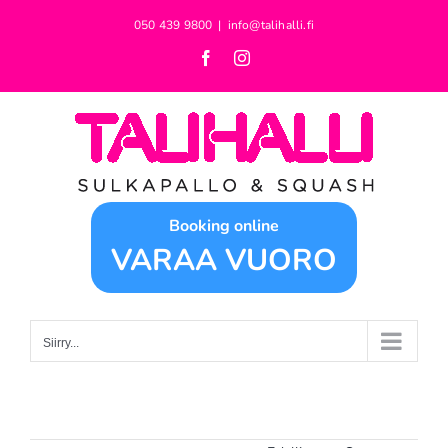
Skip
050 439 9800
|
info@talihalli.fi
to
Facebook
Instagram
content
Booking online
VARAA VUORO
Siirry...