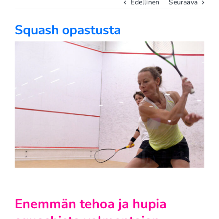
Edellinen
Seuraava
Squash opastusta
Katso
kuvaa
isompana
Enemmän tehoa ja hupia