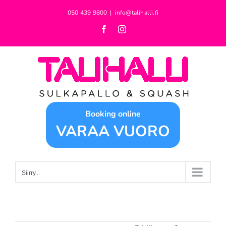
Skip
050 439 9800
|
info@talihalli.fi
to
Facebook
Instagram
content
Booking online
VARAA VUORO
Siirry...