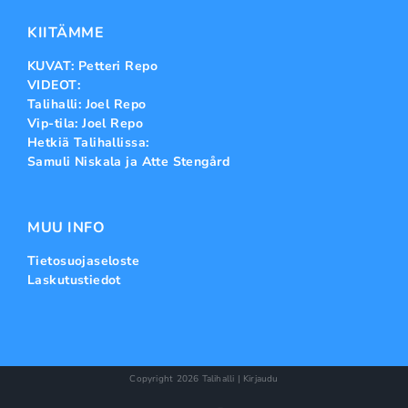
KIITÄMME
KUVAT: Petteri Repo
VIDEOT:
Talihalli: Joel Repo
Vip-tila: Joel Repo
Hetkiä Talihallissa:
Samuli Niskala ja Atte Stengård
MUU INFO
Tietosuojaseloste
Laskutustiedot
Copyright
2026 Talihalli |
Kirjaudu