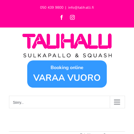
Skip
050 439 9800
|
info@talihalli.fi
to
Facebook
Instagram
content
Booking online
VARAA VUORO
Siirry...