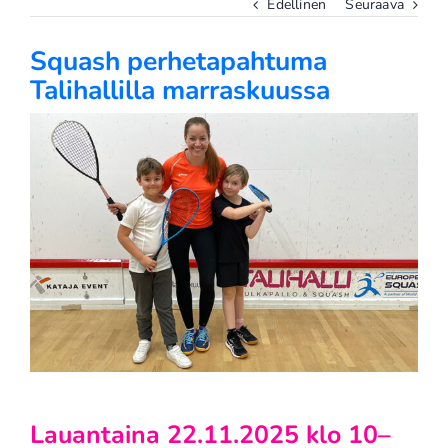
Edellinen
Seuraava
Squash perhetapahtuma
Talihallilla marraskuussa
Katso
kuvaa
isompana
Lauantaina 22.11.2025 klo 10–