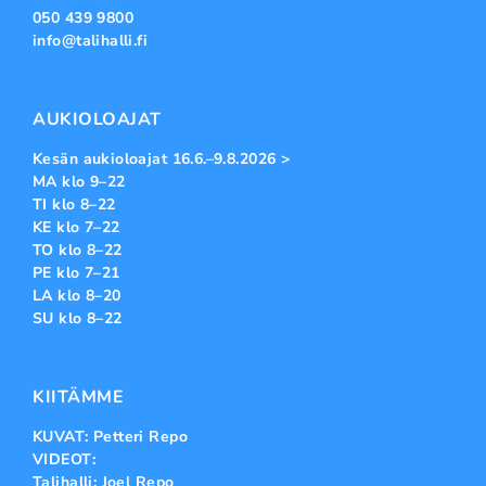
050 439 9800
info@talihalli.fi
AUKIOLOAJAT
Kesän aukioloajat 16.6.–9.8.2026 >
MA klo 9–22
TI klo 8–22
KE klo 7–22
TO klo 8–22
PE klo 7–21
LA klo 8–20
SU klo 8–22
KIITÄMME
KUVAT: Petteri Repo
VIDEOT:
Talihalli: Joel Repo