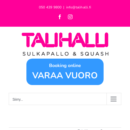
Skip
050 439 9800
|
info@talihalli.fi
to
Facebook
Instagram
content
Booking online
VARAA VUORO
Siirry...