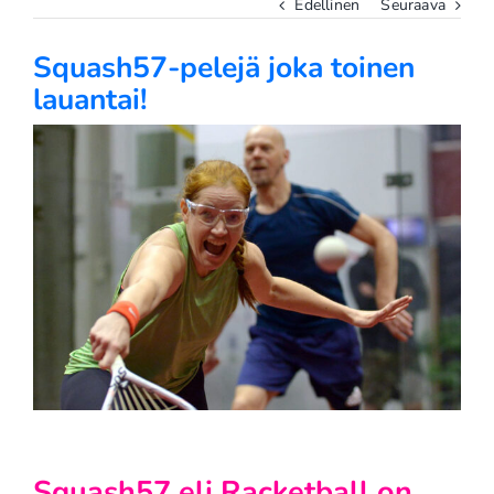
Edellinen
Seuraava
Squash57-pelejä joka toinen
lauantai!
Katso
kuvaa
isompana
Squash57 eli Racketball on