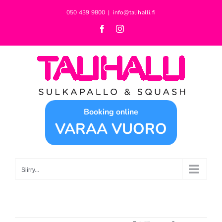
Skip
050 439 9800
|
info@talihalli.fi
to
Facebook
Instagram
content
Booking online
VARAA VUORO
Siirry...