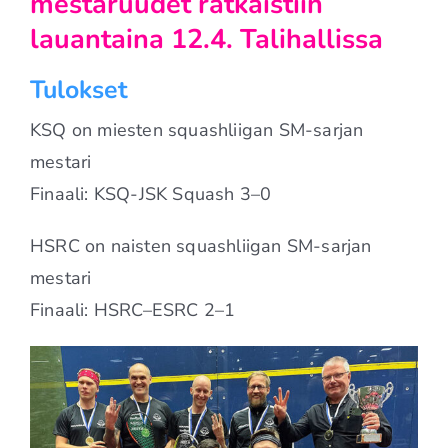
mestaruudet ratkaistiin
lauantaina 12.4. Talihallissa
Tulokset
KSQ on miesten squashliigan SM-sarjan
mestari
Finaali: KSQ-JSK Squash 3–0
HSRC on naisten squashliigan SM-sarjan
mestari
Finaali: HSRC–ESRC 2–1