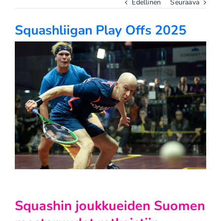
Edellinen
Seuraava
Squashliigan Play Offs 2025
Katso
kuvaa
isompana
Squashin joukkueiden Suomen