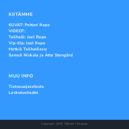
KIITÄMME
KUVAT: Petteri Repo
VIDEOT:
Talihalli: Joel Repo
Vip-tila: Joel Repo
Hetkiä Talihallissa:
Samuli Niskala ja Atte Stengård
MUU INFO
Tietosuojaseloste
Laskutustiedot
Copyright
2026 Talihalli |
Kirjaudu