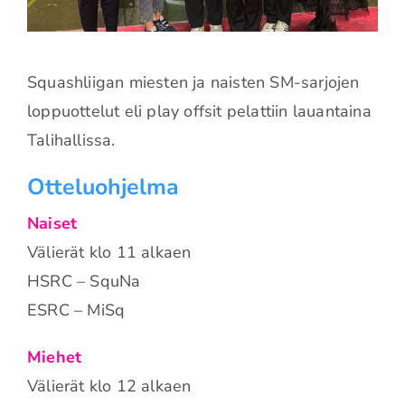
Squashliigan miesten ja naisten SM-sarjojen
loppuottelut eli play offsit pelattiin lauantaina
Talihallissa.
Otteluohjelma
Naiset
Välierät klo 11 alkaen
HSRC – SquNa
ESRC – MiSq
Miehet
Välierät klo 12 alkaen