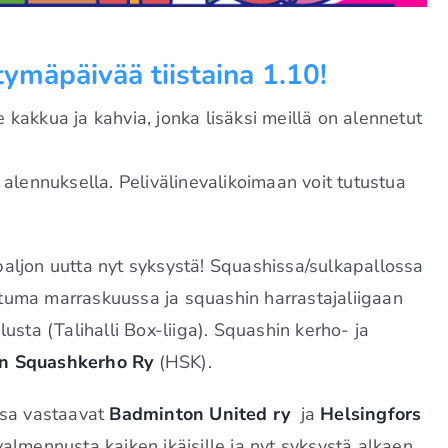
ymäpäivää tiistaina 1.10!
kakkua ja kahvia, jonka lisäksi meillä on alennetut
 alennuksella. Pelivälinevalikoimaan voit tutustua
aljon uutta nyt syksystä! Squashissa/sulkapallossa
tuma marraskuussa ja squashin harrastajaliigaan
usta (Talihalli Box-liiga). Squashin kerho- ja
in Squashkerho Ry
(HSK).
ssa vastaavat
Badminton United ry
ja
Helsingfors
 valmennusta kaiken ikäisille ja nyt syksystä alkaen