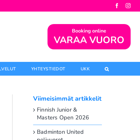
Facebook
Inst
Booking online
VARAA VUORO
ALVELUT
YHTEYSTIEDOT
UKK
Viimeisimmät artikkelit
Finnish Junior &
Masters Open 2026
Badminton United
pelivuorot