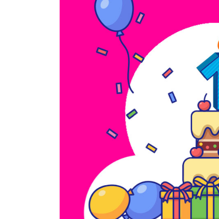
kuvaa
isompana