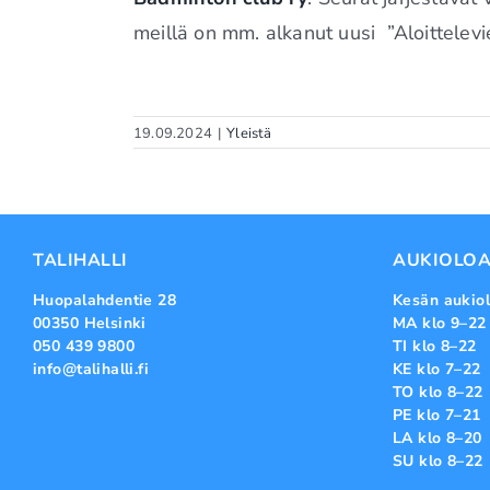
meillä on mm. alkanut uusi ”Aloittelevi
19.09.2024
|
Yleistä
TALIHALLI
AUKIOLOA
Huopalahdentie 28
Kesän aukiol
00350 Helsinki
MA klo 9–22
050 439 9800
TI klo 8–22
info@talihalli.fi
KE klo 7–22
TO klo 8–22
PE klo 7–21
LA klo 8–20
SU klo 8–22