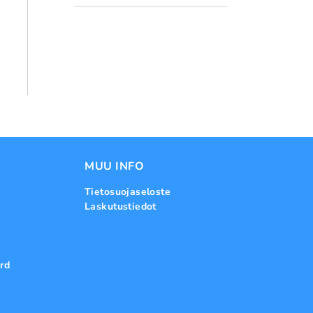
MUU INFO
Tietosuojaseloste
Laskutustiedot
rd