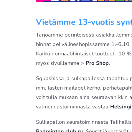
Vietämme 13-vuotis synt
Tarjoamme perinteisesti asiakkaillemme 
hinnat pelivälineshopissamme 1.–6.10.
Kaikki normaalihintaiset tuotteet -10 %
myös sivuillamme >
Pro Shop
.
Squashissa ja sulkapallossa tapahtuu p
mm. lasten mailapelikerho, perhetapah
voit tulla mukaan aina seuraavan kk:n al
valmennustoiminnasta vastaa
Helsing
Sulkapallon seuratoiminnasta Talihalli
Badminton club ry
. Seurat järjestävät