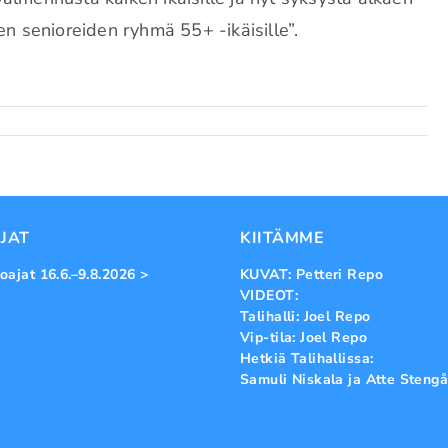
en senioreiden ryhmä 55+ -ikäisille”.
JAT
KIITÄMME
oajat 16.6.–9.8.2026 >
KUVAT: Petteri Repo
VIDEOT:
Talihalli: Joel Repo
Vip-tila: Joel Repo
Hetkiä Talihallissa:
Samuli Niskala ja Atte Stengå