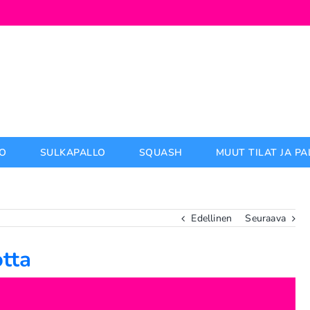
O
SULKAPALLO
SQUASH
MUUT TILAT JA P
Edellinen
Seuraava
otta