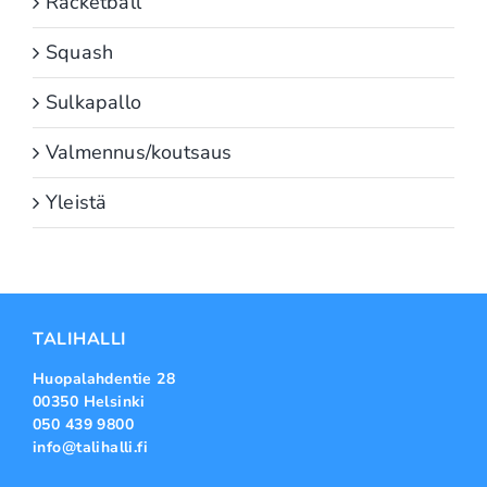
Racketball
Squash
Sulkapallo
Valmennus/koutsaus
Yleistä
TALIHALLI
Huopalahdentie 28
00350 Helsinki
050 439 9800
info@talihalli.fi