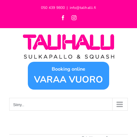
Skip
050 439 9800
|
info@talihalli.fi
to
Facebook
Instagram
content
Booking online
VARAA VUORO
Siirry...