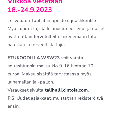
Viikkoa vietetään
18.-24.9.2023
Tervetuloa Talihallin upeille squashkentille.
Myös uudet lajista kiinnostuneet tytöt ja naiset
ovat erittäin tervetulleita kokeilemaan tätä
hauskaa ja terveellistä lajia.
ETUKOODILLA WSW23
voit varata
squashtunnin ma-su klo 9-16 hintaan 10
euroa. Maksu sisältää tarvittaessa myös
lainamailan ja -pallon.
Varaukset sivulta
talihalli.cintoia.com
.
P.S.
Uudet asiakkaat, muistathan rekisteröityä
ensin.