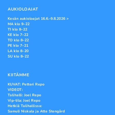
AUKIOLOAJAT
Kesän aukioloajat 16.6.–9.8.2026 >
MA klo 9–22
TI klo 8–22
KE klo 7–22
TO klo 8–22
PE klo 7–21
LA klo 8–20
SU klo 8–22
KIITÄMME
KUVAT: Petteri Repo
VIDEOT:
Talihalli: Joel Repo
Vip-tila: Joel Repo
Hetkiä Talihallissa:
Samuli Niskala ja Atte Stengård