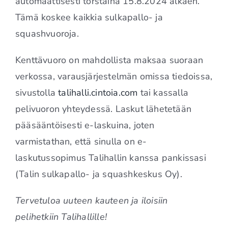
automaattisesti torstaina 15.8.2024 alkaen.
Tämä koskee kaikkia sulkapallo- ja
squashvuoroja.
Kenttävuoro on mahdollista maksaa suoraan
verkossa, varausjärjestelmän omissa tiedoissa,
sivustolla
talihalli.cintoia.com
tai kassalla
pelivuoron yhteydessä. Laskut lähetetään
pääsääntöisesti e-laskuina, joten
varmistathan, että sinulla on e-
laskutussopimus Talihallin kanssa pankissasi
(Talin sulkapallo- ja squashkeskus Oy).
Tervetuloa uuteen kauteen ja iloisiin
pelihetkiin Talihallille!