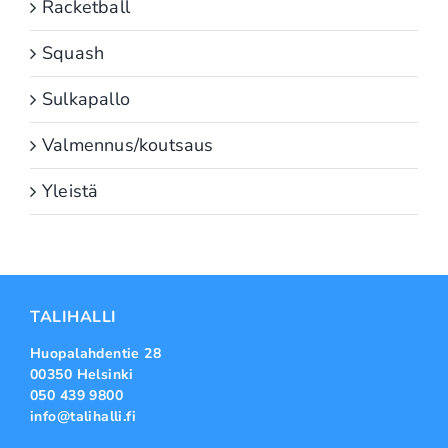
Racketball
Squash
Sulkapallo
Valmennus/koutsaus
Yleistä
TALIHALLI
Huopalahdentie 28
00350 Helsinki
050 439 9800
info@talihalli.fi