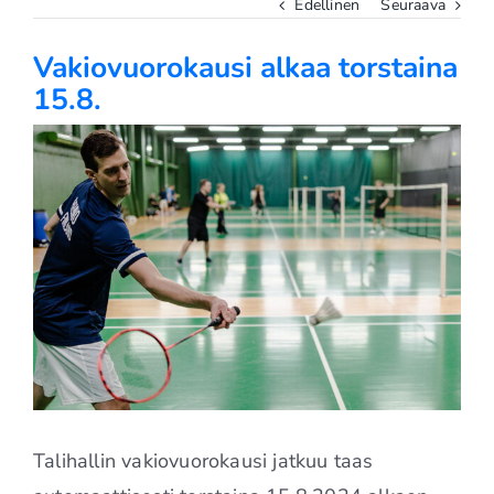
Edellinen
Seuraava
Vakiovuorokausi alkaa torstaina
15.8.
Katso
kuvaa
isompana
Talihallin vakiovuorokausi jatkuu taas