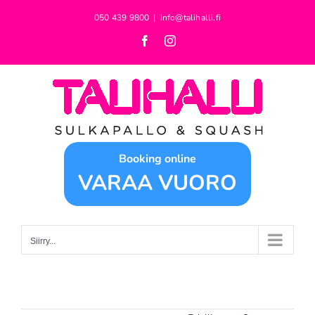
Skip
050 439 9800
|
info@talihalli.fi
to
Facebook
Instagram
content
Booking online
VARAA VUORO
Siirry...