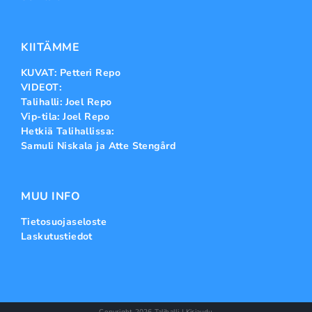
KIITÄMME
KUVAT: Petteri Repo
VIDEOT:
Talihalli: Joel Repo
Vip-tila: Joel Repo
Hetkiä Talihallissa:
Samuli Niskala ja Atte Stengård
MUU INFO
Tietosuojaseloste
Laskutustiedot