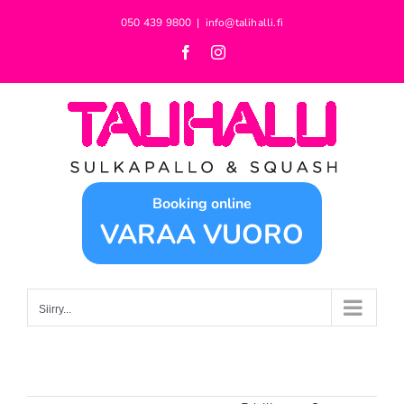
Skip
050 439 9800
|
info@talihalli.fi
to
Facebook
Instagram
content
Booking online
VARAA VUORO
Siirry...