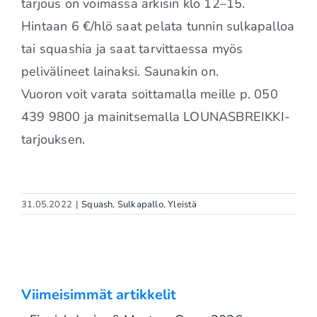
tarjous on voimassa arkisin klo 12–15.
Hintaan 6 €/hlö saat pelata tunnin sulkapalloa
tai squashia ja saat tarvittaessa myös
pelivälineet lainaksi. Saunakin on.
Vuoron voit varata soittamalla meille p. 050
439 9800 ja mainitsemalla LOUNASBREIKKI-
tarjouksen.
31.05.2022
|
Squash
,
Sulkapallo
,
Yleistä
Viimeisimmät artikkelit