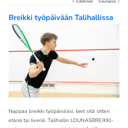
Edellinen
Seuraava
Breikki työpäivään Talihallissa
Katso
kuvaa
isompana
Nappaa breikki työpäivääsi, teet sitä sitten
etänä tai livenä. Talihallin LOUNASBREIKKI-