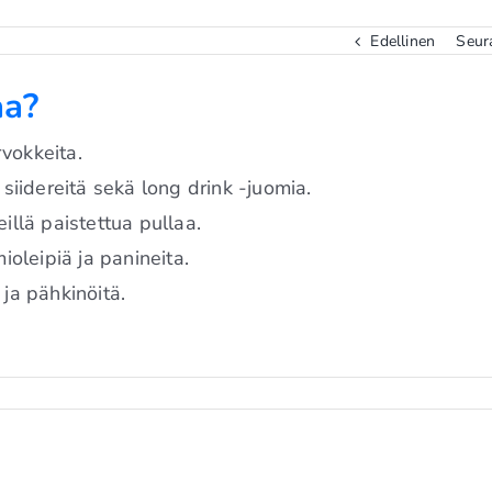
Edellinen
Seur
aa?
rvokkeita.
, siidereitä sekä long drink -juomia.
eillä paistettua pullaa.
oleipiä ja panineita.
ja pähkinöitä.