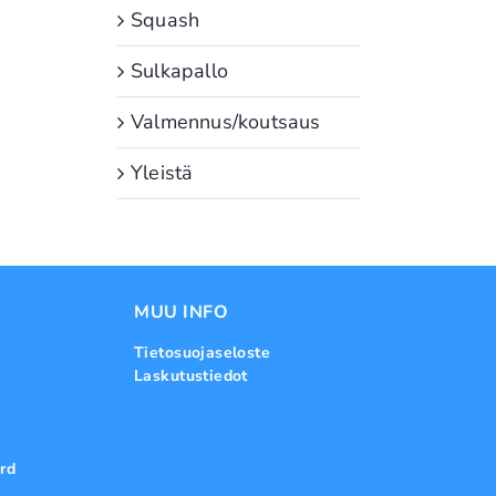
Squash
Sulkapallo
Valmennus/koutsaus
Yleistä
MUU INFO
Tietosuojaseloste
Laskutustiedot
rd