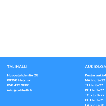
TALIHALLI
AUKIOLOA
Huopalahdentie 28
Kesän aukiol
00350 Helsinki
MA klo 9–22
050 439 9800
TI klo 8–22
info@talihalli.fi
KE klo 7–22
TO klo 8–22
PE klo 7–21
LA klo 8–20