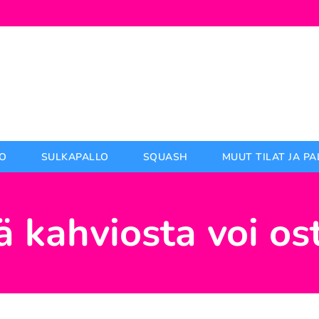
O
SULKAPALLO
SQUASH
MUUT TILAT JA P
ä kahviosta voi os