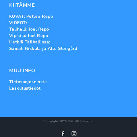
KIITÄMME
KUVAT: Petteri Repo
VIDEOT:
Talihalli: Joel Repo
Vip-tila: Joel Repo
Hetkiä Talihallissa:
Samuli Niskala ja Atte Stengård
MUU INFO
Tietosuojaseloste
Laskutustiedot
Copyright
2026 Talihalli |
Kirjaudu
Facebook
Instagram