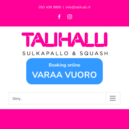
Skip
050 439 9800
|
info@talihalli.fi
to
Facebook
Instagram
content
Booking online
VARAA VUORO
Siirry...