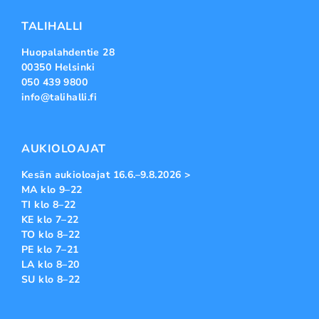
TALIHALLI
Huopalahdentie 28
00350 Helsinki
050 439 9800
info@talihalli.fi
AUKIOLOAJAT
Kesän aukioloajat 16.6.–9.8.2026 >
MA klo 9–22
TI klo 8–22
KE klo 7–22
TO klo 8–22
PE klo 7–21
LA klo 8–20
SU klo 8–22