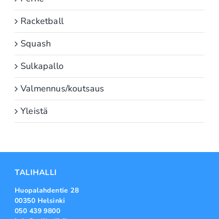
Racketball
Squash
Sulkapallo
Valmennus/koutsaus
Yleistä
TALIHALLI
Huopalahdentie 28
00350 Helsinki
050 439 9800