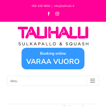
Skip
050 439 9800
|
info@talihalli.fi
to
Facebook
Instagram
content
Booking online
VARAA VUORO
Siirry...