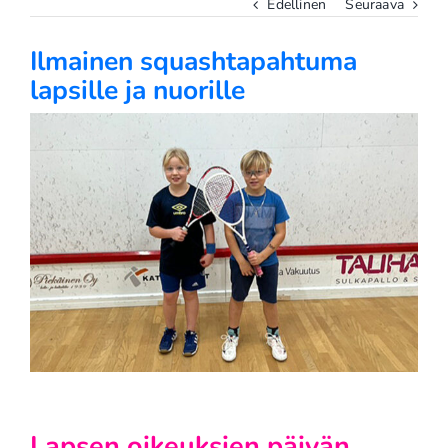
Edellinen
Seuraava
Ilmainen squashtapahtuma
lapsille ja nuorille
Katso
kuvaa
isompana
Lapsen oikeuksien päivän