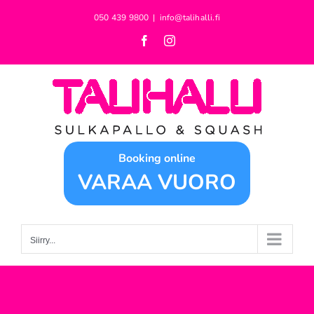
Skip
050 439 9800
|
info@talihalli.fi
to
Facebook
Instagram
content
Booking online
VARAA VUORO
Siirry...