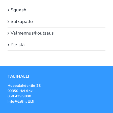
Squash
Sulkapallo
Valmennus/koutsaus
Yleistä
TALIHALLI
Huopalahdentie 28
00350 Helsinki
050 439 9800
info@talihalli.fi