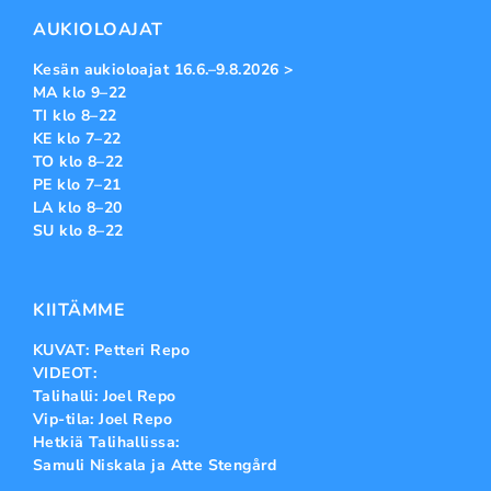
AUKIOLOAJAT
Kesän aukioloajat 16.6.–9.8.2026 >
MA klo 9–22
TI klo 8–22
KE klo 7–22
TO klo 8–22
PE klo 7–21
LA klo 8–20
SU klo 8–22
KIITÄMME
KUVAT: Petteri Repo
VIDEOT:
Talihalli: Joel Repo
Vip-tila: Joel Repo
Hetkiä Talihallissa:
Samuli Niskala ja Atte Stengård