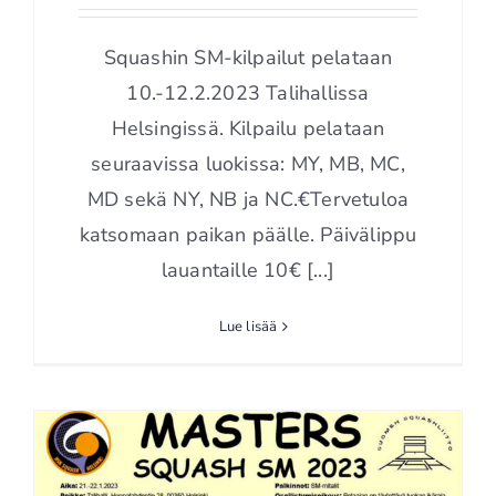
Squash SM-kilpailut
10.-12.2.
Squashin SM-kilpailut pelataan
10.-12.2.2023 Talihallissa
Helsingissä. Kilpailu pelataan
seuraavissa luokissa: MY, MB, MC,
MD sekä NY, NB ja NC.€Tervetuloa
katsomaan paikan päälle. Päivälippu
lauantaille 10€ [...]
Lue lisää