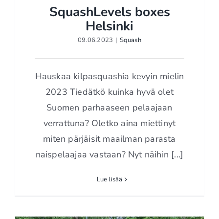
SquashLevels boxes
Helsinki
09.06.2023
|
Squash
SquashLevels boxes
Helsinki
Hauskaa kilpasquashia kevyin mielin
2023 Tiedätkö kuinka hyvä olet
Suomen parhaaseen pelaajaan
verrattuna? Oletko aina miettinyt
miten pärjäisit maailman parasta
naispelaajaa vastaan? Nyt näihin [...]
Lue lisää