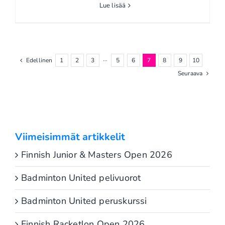
Lue lisää
Edellinen
1
2
3
···
5
6
7
8
9
10
Seuraava
Viimeisimmät artikkelit
Finnish Junior & Masters Open 2026
Badminton United pelivuorot
Badminton United peruskurssi
Finnish Racketlon Open 2026