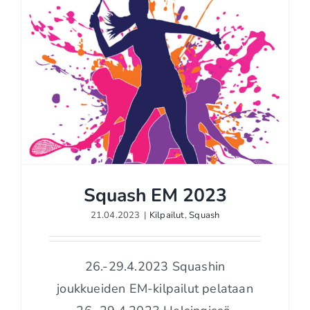
Squash EM 2023
21.04.2023
|
Kilpailut
,
Squash
Squash EM 2023
26.-29.4.2023 Squashin
joukkueiden EM-kilpailut pelataan