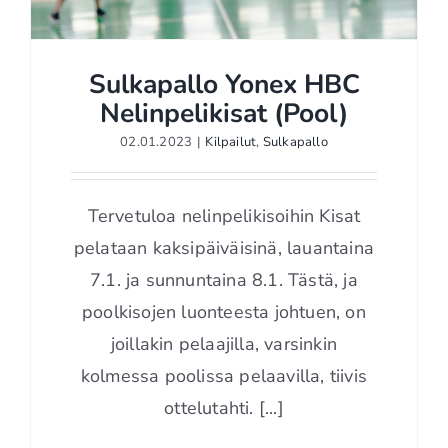
Sulkapallo Yonex HBC
Nelinpelikisat (Pool)
02.01.2023
|
Kilpailut
,
Sulkapallo
Sulkapallo Yonex HBC
Nelinpelikisat (Pool)
Tervetuloa nelinpelikisoihin Kisat
pelataan kaksipäiväisinä, lauantaina
7.1. ja sunnuntaina 8.1. Tästä, ja
poolkisojen luonteesta johtuen, on
joillakin pelaajilla, varsinkin
kolmessa poolissa pelaavilla, tiivis
ottelutahti. [...]