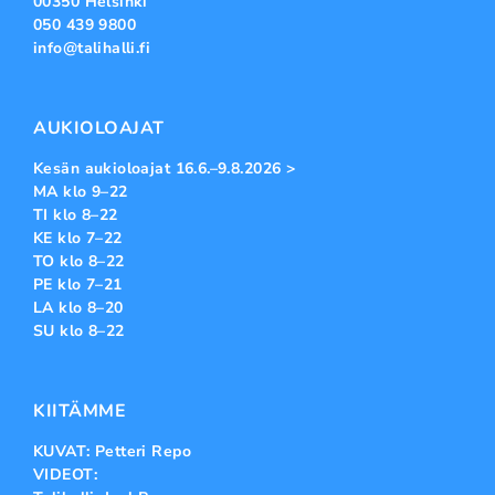
00350 Helsinki
050 439 9800
info@talihalli.fi
AUKIOLOAJAT
Kesän aukioloajat 16.6.–9.8.2026 >
MA klo 9–22
TI klo 8–22
KE klo 7–22
TO klo 8–22
PE klo 7–21
LA klo 8–20
SU klo 8–22
KIITÄMME
KUVAT: Petteri Repo
VIDEOT: