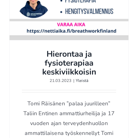
Hierontaa ja
fysioterapiaa
keskiviikkoisin
Hierontaa ja fysioterapiaa
21.03.2023
|
Yleistä
keskiviikkoisin
Tomi Räisänen ”palaa juurilleen”
Taliin Entinen ammattiurheilija ja 17
vuoden ajan terveydenhuollon
ammattilaisena työskennellyt Tomi