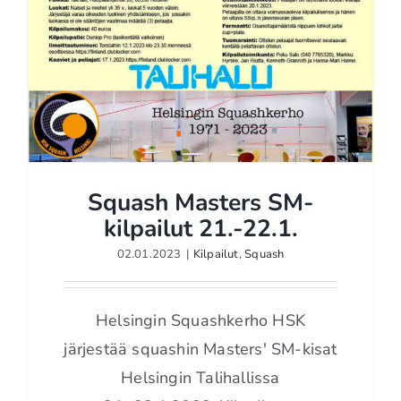
Squash Masters SM-
kilpailut 21.-22.1.
02.01.2023
|
Kilpailut
,
Squash
Squash Masters SM-
kilpailut 21.-22.1.
Helsingin Squashkerho HSK
järjestää squashin Masters' SM-kisat
Helsingin Talihallissa