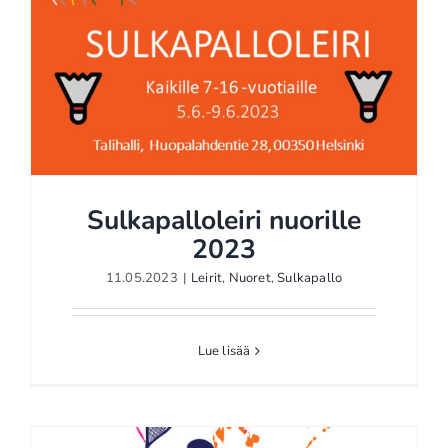
Sulkapalloleiri nuorille
2023
11.05.2023
|
Leirit
,
Nuoret
,
Sulkapallo
Sulkapalloleiri nuorille
2023
Lue lisää