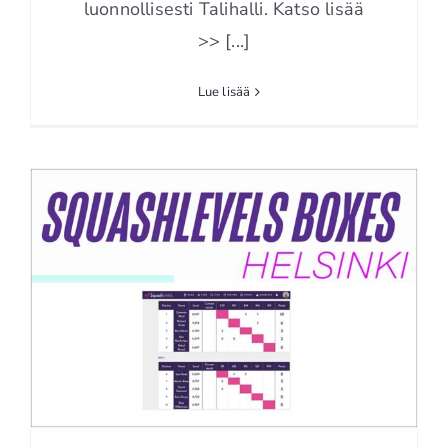
luonnollisesti Talihalli. Katso lisää
>> [...]
Lue lisää